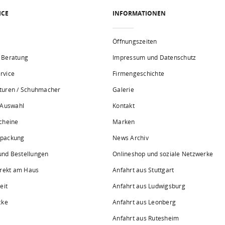
ICE
INFORMATIONEN
Öffnungszeiten
 Beratung
Impressum und Datenschutz
rvice
Firmengeschichte
turen / Schuhmacher
Galerie
 Auswahl
Kontakt
cheine
Marken
rpackung
News Archiv
 und Bestellungen
Onlineshop und soziale Netzwerke
irekt am Haus
Anfahrt aus Stuttgart
eit
Anfahrt aus Ludwigsburg
cke
Anfahrt aus Leonberg
Anfahrt aus Rutesheim