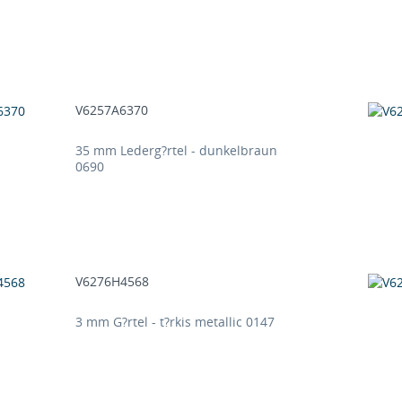
V6257A6370
35 mm Lederg?rtel - dunkelbraun
0690
V6276H4568
3 mm G?rtel - t?rkis metallic 0147