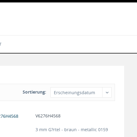
T
Sortierung:
V6276H4568
3 mm G?rtel - braun - metallic 0159