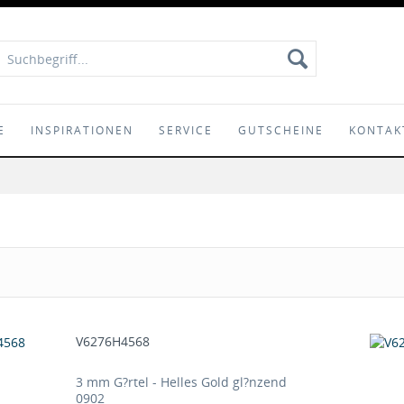
E
INSPIRATIONEN
SERVICE
GUTSCHEINE
KONTAK
V6276H4568
3 mm G?rtel - Helles Gold gl?nzend
0902