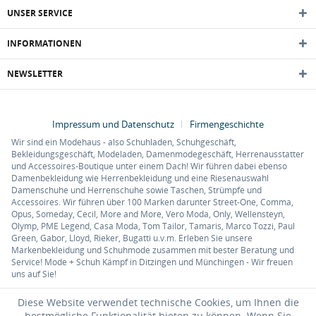
UNSER SERVICE
INFORMATIONEN
NEWSLETTER
Impressum und Datenschutz
Firmengeschichte
Wir sind ein Modehaus - also Schuhladen, Schuhgeschäft,
Bekleidungsgeschäft, Modeladen, Damenmodegeschäft, Herrenausstatter
und Accessoires-Boutique unter einem Dach! Wir führen dabei ebenso
Damenbekleidung wie Herrenbekleidung und eine Riesenauswahl
Damenschuhe und Herrenschuhe sowie Taschen, Strümpfe und
Accessoires. Wir führen über 100 Marken darunter Street-One, Comma,
Opus, Someday, Cecil, More and More, Vero Moda, Only, Wellensteyn,
Olymp, PME Legend, Casa Moda, Tom Tailor, Tamaris, Marco Tozzi, Paul
Green, Gabor, Lloyd, Rieker, Bugatti u.v.m. Erleben Sie unsere
Markenbekleidung und Schuhmode zusammen mit bester Beratung und
Service! Mode + Schuh Kämpf in Ditzingen und Münchingen - Wir freuen
uns auf Sie!
Diese Website verwendet technische Cookies, um Ihnen die
bestmögliche Funktionalität bieten zu können. Wenn Sie