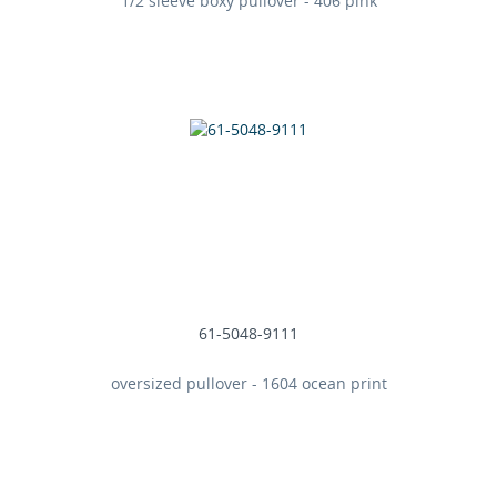
1/2 sleeve boxy pullover - 406 pink
61-5048-9111
oversized pullover - 1604 ocean print