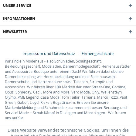
UNSER SERVICE
INFORMATIONEN
NEWSLETTER
Impressum und Datenschutz
Firmengeschichte
Wir sind ein Modehaus - also Schuhladen, Schuhgeschäft,
Bekleidungsgeschäft, Modeladen, Damenmodegeschäft, Herrenausstatter
und Accessoires-Boutique unter einem Dach! Wir führen dabei ebenso
Damenbekleidung wie Herrenbekleidung und eine Riesenauswahl
Damenschuhe und Herrenschuhe sowie Taschen, Strümpfe und
Accessoires. Wir führen über 100 Marken darunter Street-One, Comma,
Opus, Someday, Cecil, More and More, Vero Moda, Only, Wellensteyn,
Olymp, PME Legend, Casa Moda, Tom Tailor, Tamaris, Marco Tozzi, Paul
Green, Gabor, Lloyd, Rieker, Bugatti u.v.m. Erleben Sie unsere
Markenbekleidung und Schuhmode zusammen mit bester Beratung und
Service! Mode + Schuh Kämpf in Ditzingen und Münchingen - Wir freuen
uns auf Sie!
Diese Website verwendet technische Cookies, um Ihnen die
bestmögliche Funktionalität bieten zu können. Wenn Sie