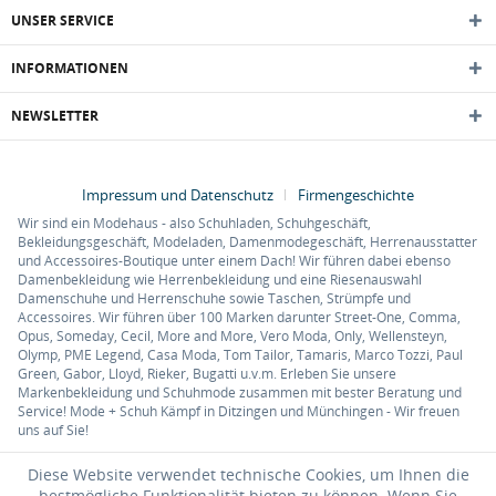
UNSER SERVICE
INFORMATIONEN
NEWSLETTER
Impressum und Datenschutz
Firmengeschichte
Wir sind ein Modehaus - also Schuhladen, Schuhgeschäft,
Bekleidungsgeschäft, Modeladen, Damenmodegeschäft, Herrenausstatter
und Accessoires-Boutique unter einem Dach! Wir führen dabei ebenso
Damenbekleidung wie Herrenbekleidung und eine Riesenauswahl
Damenschuhe und Herrenschuhe sowie Taschen, Strümpfe und
Accessoires. Wir führen über 100 Marken darunter Street-One, Comma,
Opus, Someday, Cecil, More and More, Vero Moda, Only, Wellensteyn,
Olymp, PME Legend, Casa Moda, Tom Tailor, Tamaris, Marco Tozzi, Paul
Green, Gabor, Lloyd, Rieker, Bugatti u.v.m. Erleben Sie unsere
Markenbekleidung und Schuhmode zusammen mit bester Beratung und
Service! Mode + Schuh Kämpf in Ditzingen und Münchingen - Wir freuen
uns auf Sie!
Diese Website verwendet technische Cookies, um Ihnen die
bestmögliche Funktionalität bieten zu können. Wenn Sie