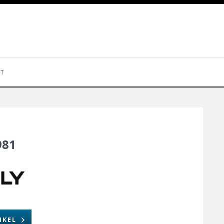
KT
981
IKEL