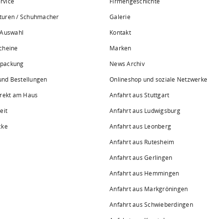
rvice
Firmengeschichte
turen / Schuhmacher
Galerie
 Auswahl
Kontakt
cheine
Marken
rpackung
News Archiv
 und Bestellungen
Onlineshop und soziale Netzwerke
irekt am Haus
Anfahrt aus Stuttgart
eit
Anfahrt aus Ludwigsburg
cke
Anfahrt aus Leonberg
Anfahrt aus Rutesheim
Anfahrt aus Gerlingen
Anfahrt aus Hemmingen
Anfahrt aus Markgröningen
Anfahrt aus Schwieberdingen