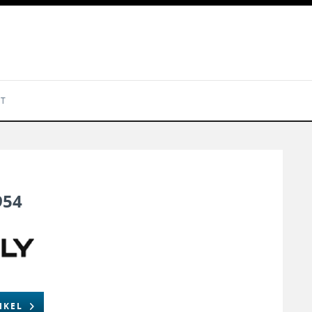
KT
954
IKEL