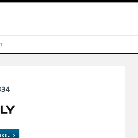
KT
834
IKEL