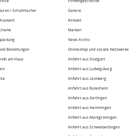
rvice
Firmengeschichte
turen / Schuhmacher
Galerie
 Auswahl
Kontakt
cheine
Marken
rpackung
News Archiv
 und Bestellungen
Onlineshop und soziale Netzwerke
irekt am Haus
Anfahrt aus Stuttgart
eit
Anfahrt aus Ludwigsburg
cke
Anfahrt aus Leonberg
Anfahrt aus Rutesheim
Anfahrt aus Gerlingen
Anfahrt aus Hemmingen
Anfahrt aus Markgröningen
Anfahrt aus Schwieberdingen