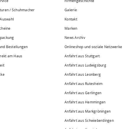
rvice
Firmengeschichte
turen / Schuhmacher
Galerie
 Auswahl
Kontakt
cheine
Marken
rpackung
News Archiv
 und Bestellungen
Onlineshop und soziale Netzwerke
irekt am Haus
Anfahrt aus Stuttgart
eit
Anfahrt aus Ludwigsburg
cke
Anfahrt aus Leonberg
Anfahrt aus Rutesheim
Anfahrt aus Gerlingen
Anfahrt aus Hemmingen
Anfahrt aus Markgröningen
Anfahrt aus Schwieberdingen