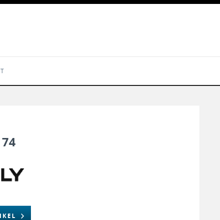
KT
174
IKEL