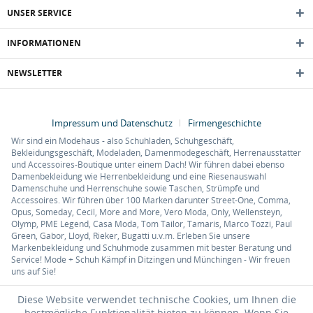
UNSER SERVICE
INFORMATIONEN
NEWSLETTER
Impressum und Datenschutz
Firmengeschichte
Wir sind ein Modehaus - also Schuhladen, Schuhgeschäft,
Bekleidungsgeschäft, Modeladen, Damenmodegeschäft, Herrenausstatter
und Accessoires-Boutique unter einem Dach! Wir führen dabei ebenso
Damenbekleidung wie Herrenbekleidung und eine Riesenauswahl
Damenschuhe und Herrenschuhe sowie Taschen, Strümpfe und
Accessoires. Wir führen über 100 Marken darunter Street-One, Comma,
Opus, Someday, Cecil, More and More, Vero Moda, Only, Wellensteyn,
Olymp, PME Legend, Casa Moda, Tom Tailor, Tamaris, Marco Tozzi, Paul
Green, Gabor, Lloyd, Rieker, Bugatti u.v.m. Erleben Sie unsere
Markenbekleidung und Schuhmode zusammen mit bester Beratung und
Service! Mode + Schuh Kämpf in Ditzingen und Münchingen - Wir freuen
uns auf Sie!
Diese Website verwendet technische Cookies, um Ihnen die
bestmögliche Funktionalität bieten zu können. Wenn Sie