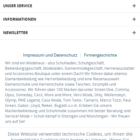
UNSER SERVICE
INFORMATIONEN
NEWSLETTER
Impressum und Datenschutz
Firmengeschichte
Wir sind ein Modehaus - also Schuhladen, Schuhgeschäft,
Bekleidungsgeschäft, Modeladen, Damenmodegeschäft, Herrenausstatter
und Accessoires-Boutique unter einem Dach! Wir führen dabei ebenso
Damenbekleidung wie Herrenbekleidung und eine Riesenauswahl
Damenschuhe und Herrenschuhe sowie Taschen, Strümpfe und
Accessoires. Wir führen über 100 Marken darunter Street-One, Comma,
Opus, Someday, Cecil, More and More, Vero Moda, Only, Wellensteyn,
Olymp, PME Legend, Casa Moda, Tom Tailor, Tamaris, Marco Tozzi, Paul
Green, Gabor, Lloyd, Rieker, Bugatti u.v.m. Erleben Sie unsere
Markenbekleidung und Schuhmode zusammen mit bester Beratung und
Service! Mode + Schuh Kämpf in Ditzingen und Münchingen - Wir freuen
uns auf Sie!
Diese Website verwendet technische Cookies, um Ihnen die
bestmögliche Funktionalität bieten zu können. Wenn Sie