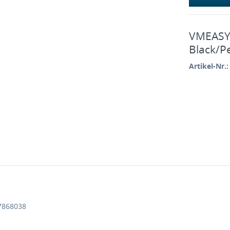
VMEASY 
Black/P
Artikel-Nr.:
77868038