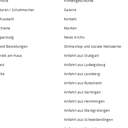
rvice
Firmengeschichte
turen / Schuhmacher
Galerie
 Auswahl
Kontakt
cheine
Marken
rpackung
News Archiv
 und Bestellungen
Onlineshop und soziale Netzwerke
irekt am Haus
Anfahrt aus Stuttgart
eit
Anfahrt aus Ludwigsburg
cke
Anfahrt aus Leonberg
Anfahrt aus Rutesheim
Anfahrt aus Gerlingen
Anfahrt aus Hemmingen
Anfahrt aus Markgröningen
Anfahrt aus Schwieberdingen