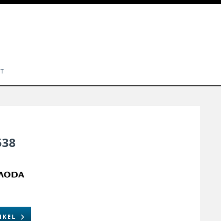
KT
538
IKEL