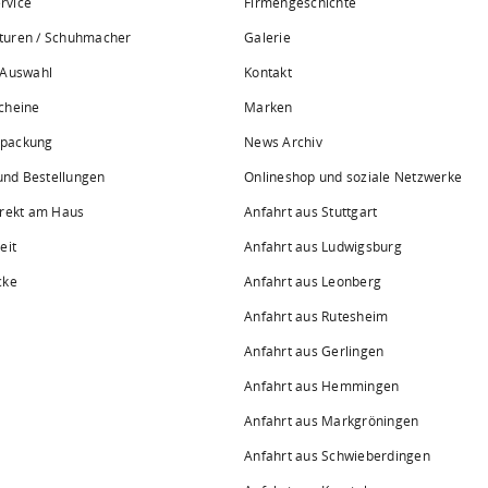
rvice
Firmengeschichte
turen / Schuhmacher
Galerie
 Auswahl
Kontakt
cheine
Marken
rpackung
News Archiv
 und Bestellungen
Onlineshop und soziale Netzwerke
irekt am Haus
Anfahrt aus Stuttgart
eit
Anfahrt aus Ludwigsburg
cke
Anfahrt aus Leonberg
Anfahrt aus Rutesheim
Anfahrt aus Gerlingen
Anfahrt aus Hemmingen
Anfahrt aus Markgröningen
Anfahrt aus Schwieberdingen