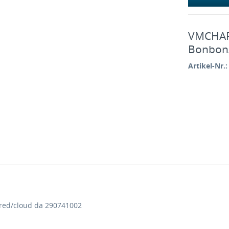
VMCHARL
Bonbon/
Artikel-Nr.:
red/cloud da 290741002